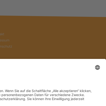
akt
ressum
nschutz