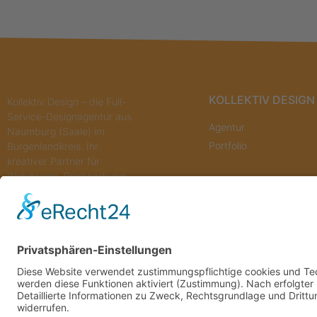
KOLLEKTIV DESIGN
Kollektiv Design – die Full-
Service-Designagentur aus
Agentur
Naumburg (Saale) im
Portfolio
Burgenlandkreis. Ihr
kreativer Partner für
Webdesign, Printwerbung,
Onlinemarketing, Foto- und
Videokonzepte.