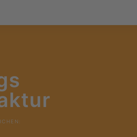
gs
aktur
ICHEN: