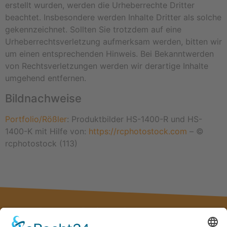
erstellt wurden, werden die Urheberrechte Dritter
beachtet. Insbesondere werden Inhalte Dritter als solche
gekennzeichnet. Sollten Sie trotzdem auf eine
Urheberrechtsverletzung aufmerksam werden, bitten wir
um einen entsprechenden Hinweis. Bei Bekanntwerden
von Rechtsverletzungen werden wir derartige Inhalte
umgehend entfernen.
Bildnachweise
Portfolio/Rößler
: Produktbilder HS-1400-R und HS-
1400-K mit Hilfe von:
https://rcphotostock.com
– ©
rcphotostock (113)
Kollektiv Design – die Full-Service-Designagentur aus
Naumburg (Saale) im Burgenlandkreis. Ihr kreativer Partner für